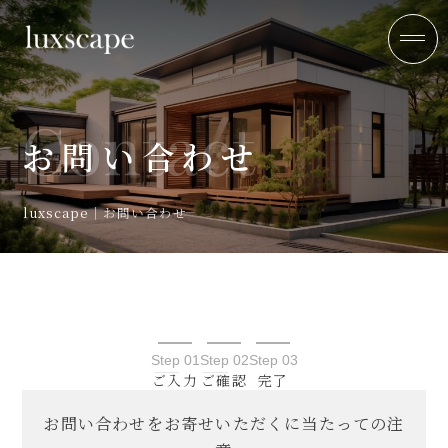
Contact
お問い合わせ
luxscape
｜
お問い合わせ
Step 01
Step 02
Step 03
ご入力
ご確認
完了
お問い合わせをお寄せいただくに当たっての注