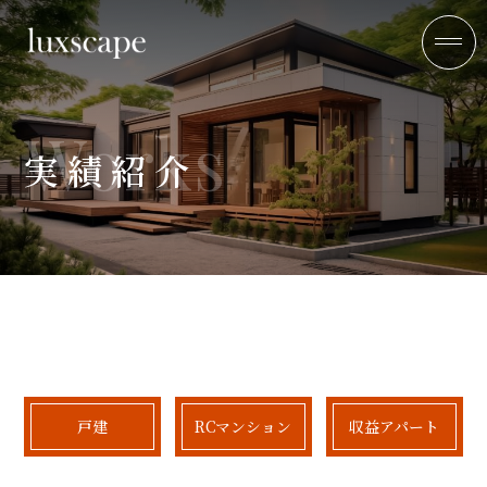
Works
実績紹介
戸建
RCマンション
収益アパート