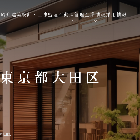
績紹介
建築設計・工事監理
不動産管理
企業情報
採用情報
 東京都大田区
都大田区