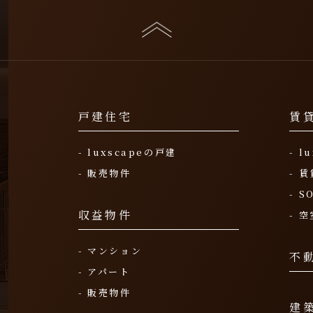
戸建住宅
賃
- luxscapeの戸建
- 
- 販売物件
- 
- S
収益物件
- 
- マンション
不
- アパート
- 販売物件
建