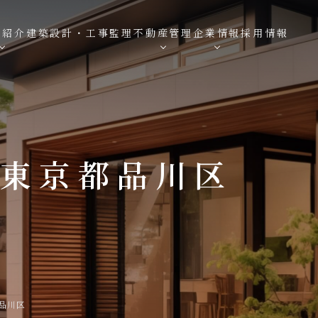
績紹介
建築設計・工事監理
不動産管理
企業情報
採用情報
 東京都品川区
都品川区