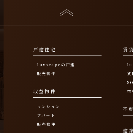
戸建住宅
賃
- luxscapeの戸建
- 
- 販売物件
- 
- S
収益物件
- 
- マンション
不
- アパート
- 販売物件
建